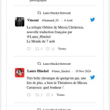
photographe
Laure Hinckel Retweeté
Vincent
@hammett_92
·
6 Août
La trilogie Orbitor de Mircea Cărtărescu,
nouvelle traduction française par
@Laure_Hinckel
Le Monde du 7 août
4
12
Twitter
Laure Hinckel Retweeté
Laure Hinckel
@laure_hinckel
·
19 Nov 2024
Très belle chronique de quelqu'un qui, une
fois de plus, a bien lu Théodoros de Mircea
Cartarescu: quel bonheur !
2
8
Twitter
Laure Hinckel Retweeté