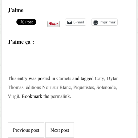
J'aime
E-mail
Imprimer
J’aime ça :
This entry was posted in
Carnets
and tagged
Caty
,
Dylan
Thomas
,
éditions Noir sur Blanc
,
Piquetistes
,
Solenoïde
,
Virgil
. Bookmark the
permalink
.
Post
Previous post
Next post
navigation