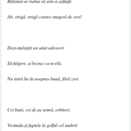
Bătrânii-ar trebui să urle-n asﬁnțit
Ah, strigă, strigă contra stingerii de sori!
Deși-nțelepții au uitat adeseori
Să fulgere, și bezna i-a-nvelit,
Nu intră lin în noaptea bună, fără zori.
Cei buni, cei de pe urmă, orbitori,
Vestindu-și faptele în golful cel umbrit