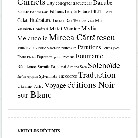
Carnets
Danube
Caty
collègues traducteurs
FILIT
Editions Inculte
Ecriture
Enfance
Editions Gaia
Fleurs
littérature
Galati
Lucian Dan Teodorovici
Marin
Media
Matei Visniec
Mălaicu-Hondrari
Mircea Cărtărescu
Melancolia
Parutions
Moldavie
Nicolae Vaschide
nouveauté
Petites joies
Roumanie
Photo
Piquetistes
romans
Photos
poésie
Solenoïde
Résidence
Savatie Bastovoi
Simona Sora
Traduction
Théodoros
Sylvia Plath
Stefan Agopian
éditions Noir
Voyage
Ukraine
Venise
sur Blanc
ARTICLES RÉCENTS