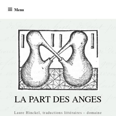
Skip
Menu
to
content
LA PART DES ANGES
Laure Hinckel, traductions littéraires – domaine