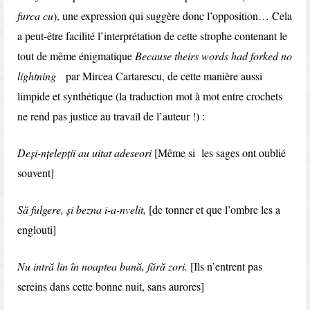
furca cu
), une expression qui suggère donc l’opposition… Cela
a peut-être facilité l’interprétation de cette strophe contenant le
tout de même énigmatique
Because theirs words had forked no
lightning
par Mircea Cartarescu, de cette manière aussi
limpide et synthétique (la traduction mot à mot entre crochets
ne rend pas justice au travail de l’auteur !) :
Deși-nțelepții au uitat adeseori
[Même si les sages ont oublié
souvent]
Să fulgere, și bezna i-a-nvelit,
[de tonner et que l’ombre les a
englouti]
Nu intră lin în noaptea bună, fără zori.
[Ils n’entrent pas
sereins dans cette bonne nuit, sans aurores]