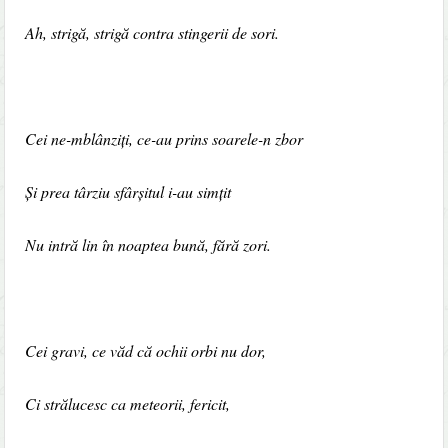
Ah, strigă, strigă contra stingerii de sori.
Cei ne-mblânziți, ce-au prins soarele-n zbor
Și prea târziu sfârșitul i-au simțit
Nu intră lin în noaptea bună, fără zori.
Cei gravi, ce văd că ochii orbi nu dor,
Ci strălucesc ca meteorii, fericit,