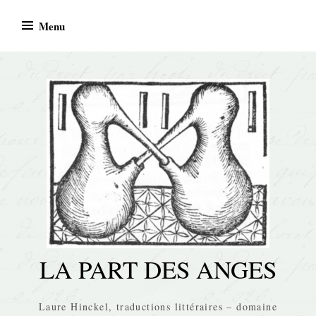
Skip
Menu
to
content
LA PART DES ANGES
Laure Hinckel, traductions littéraires – domaine