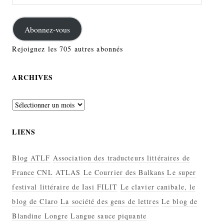
e-
mail
Abonnez-vous
Rejoignez les 705 autres abonnés
ARCHIVES
Archives
LIENS
Blog ATLF
Association des traducteurs littéraires de
France
CNL
ATLAS
Le Courrier des Balkans
Le super
festival littéraire de Iasi FILIT
Le clavier canibale, le
blog de Claro
La société des gens de lettres
Le blog de
Blandine Longre
Langue sauce piquante