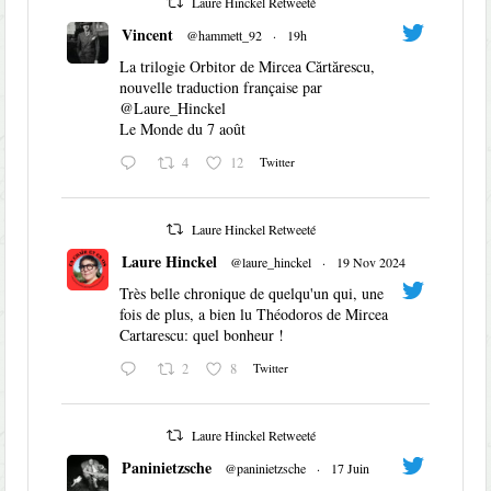
Laure Hinckel Retweeté
Vincent
@hammett_92
·
19h
La trilogie Orbitor de Mircea Cărtărescu,
nouvelle traduction française par
@Laure_Hinckel
Le Monde du 7 août
4
12
Twitter
Laure Hinckel Retweeté
Laure Hinckel
@laure_hinckel
·
19 Nov 2024
Très belle chronique de quelqu'un qui, une
fois de plus, a bien lu Théodoros de Mircea
Cartarescu: quel bonheur !
2
8
Twitter
Laure Hinckel Retweeté
Paninietzsche
@paninietzsche
·
17 Juin