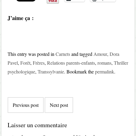
J’aime ça :
This entry was posted in
Carnets
and tagged
Amour
,
Dora
Pavel
,
Forêt
,
Frères
,
Relations parents-enfants
,
romans
,
Thriller
psychologique
,
Transsylvanie
. Bookmark the
permalink
.
Post
Previous post
Next post
navigation
Laisser un commentaire