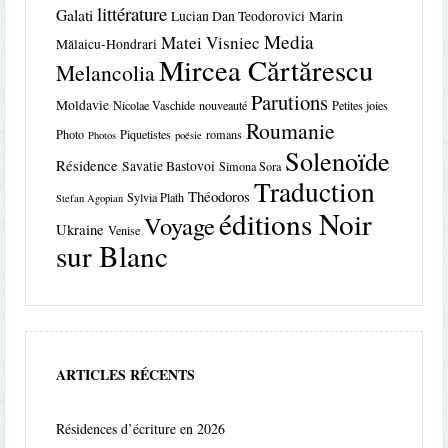
littérature
Galati
Lucian Dan Teodorovici
Marin
Media
Matei Visniec
Mălaicu-Hondrari
Mircea Cărtărescu
Melancolia
Parutions
Moldavie
Nicolae Vaschide
nouveauté
Petites joies
Roumanie
Photo
Piquetistes
romans
Photos
poésie
Solenoïde
Résidence
Savatie Bastovoi
Simona Sora
Traduction
Théodoros
Sylvia Plath
Stefan Agopian
éditions Noir
Voyage
Ukraine
Venise
sur Blanc
ARTICLES RÉCENTS
Résidences d’écriture en 2026