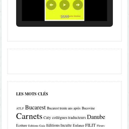
2005
LES MOTS CLÉS
Bucarest
Bucarest trente ans après
Bucovine
ATLF
Carnets
Danube
Caty
collègues traducteurs
FILIT
Editions Inculte
Ecriture
Enfance
Editions Gaia
Fleurs