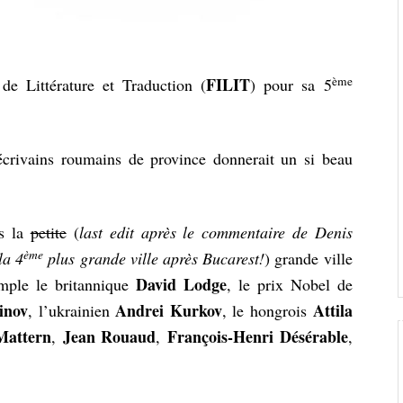
ème
FILIT
 de Littérature et Traduction (
) pour sa 5
écrivains roumains de province donnerait un si beau
ns la
petite
(
last edit après le commentaire de Denis
ème
la 4
plus grande ville après Bucarest!
) grande ville
David Lodge
mple le britannique
, le prix Nobel de
inov
Andrei Kurkov
Attila
, l’ukrainien
, le hongrois
Mattern
Jean Rouaud
François-Henri Désérable
,
,
,