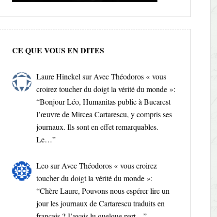
CE QUE VOUS EN DITES
Laure Hinckel
sur
Avec Théodoros « vous
croirez toucher du doigt la vérité du monde »
:
“
Bonjour Léo, Humanitas publie à Bucarest
l’œuvre de Mircea Cartarescu, y compris ses
journaux. Ils sont en effet remarquables.
Le…
”
Leo
sur
Avec Théodoros « vous croirez
toucher du doigt la vérité du monde »
:
“
Chère Laure, Pouvons nous espérer lire un
jour les journaux de Cartarescu traduits en
français ? J’avais lu quelque part…
”