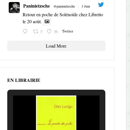
Paninietzsche
@paninietzsche
·
3 Juin
Retour en poche de Solénoïde chez Libretto
le 20 août.
Twitter
5
36
Load More
EN LIBRAIRIE