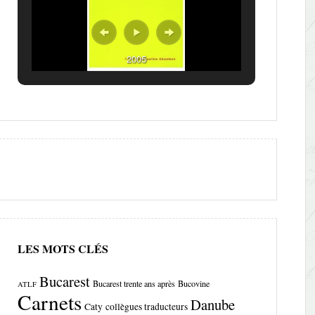
2005
LES MOTS CLÉS
Bucarest
Bucarest trente ans après
Bucovine
ATLF
Carnets
Danube
Caty
collègues traducteurs