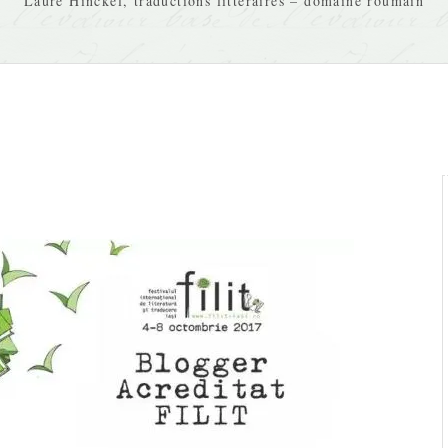
Laure Hinckel, traductions littéraires – domaine roumain