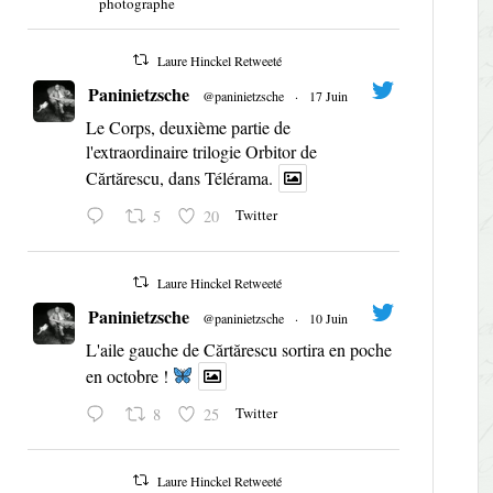
photographe
Laure Hinckel Retweeté
Paninietzsche
@paninietzsche
·
17 Juin
Le Corps, deuxième partie de
l'extraordinaire trilogie Orbitor de
Cărtărescu, dans Télérama.
Twitter
5
20
Laure Hinckel Retweeté
Paninietzsche
@paninietzsche
·
10 Juin
L'aile gauche de Cărtărescu sortira en poche
en octobre !
Twitter
8
25
Laure Hinckel Retweeté