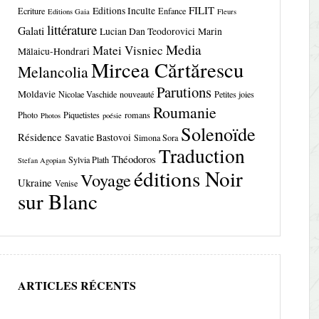
FILIT
Editions Inculte
Ecriture
Enfance
Editions Gaia
Fleurs
littérature
Galati
Lucian Dan Teodorovici
Marin
Media
Matei Visniec
Mălaicu-Hondrari
Mircea Cărtărescu
Melancolia
Parutions
Moldavie
Nicolae Vaschide
nouveauté
Petites joies
Roumanie
Photo
Piquetistes
romans
Photos
poésie
Solenoïde
Résidence
Savatie Bastovoi
Simona Sora
Traduction
Théodoros
Sylvia Plath
Stefan Agopian
éditions Noir
Voyage
Ukraine
Venise
sur Blanc
ARTICLES RÉCENTS