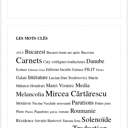
LES MOTS CLÉS
Bucarest
Bucarest trente ans après
Bucovine
ATLF
Carnets
Danube
Caty
collègues traducteurs
FILIT
Editions Inculte
Ecriture
Enfance
Editions Gaia
Fleurs
littérature
Galati
Lucian Dan Teodorovici
Marin
Media
Matei Visniec
Mălaicu-Hondrari
Mircea Cărtărescu
Melancolia
Parutions
Moldavie
Nicolae Vaschide
nouveauté
Petites joies
Roumanie
Photo
Piquetistes
romans
Photos
poésie
Solenoïde
Résidence
Savatie Bastovoi
Simona Sora
Traduction