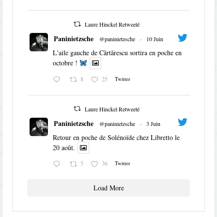
Laure Hinckel Retweeté
Paninietzsche
@paninietzsche
·
10 Juin
L'aile gauche de Cărtărescu sortira en poche en
octobre !
8
25
Twitter
Laure Hinckel Retweeté
Paninietzsche
@paninietzsche
·
3 Juin
Retour en poche de Solénoïde chez Libretto le
20 août.
5
36
Twitter
Load More