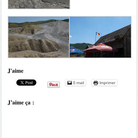
J'aime
E-mail
Imprimer
J’aime ça :