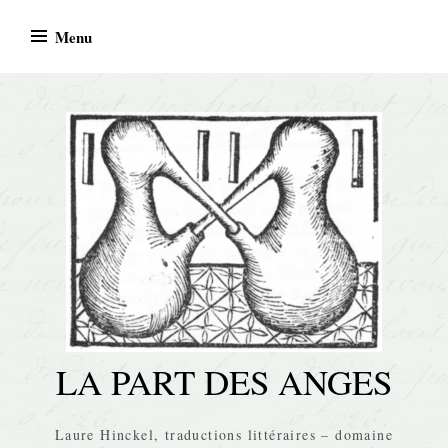
Skip
Menu
to
content
LA PART DES ANGES
Laure Hinckel, traductions littéraires – domaine