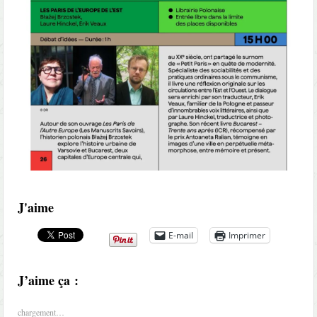
J'aime
E-mail
Imprimer
J’aime ça :
chargement…