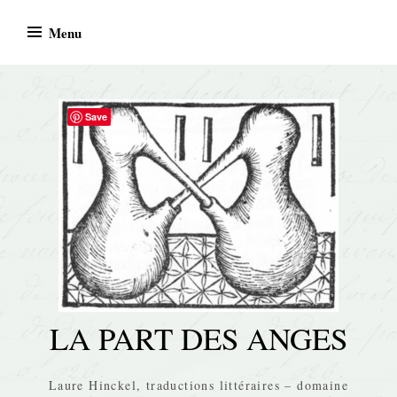
Skip
Menu
to
content
Save
LA PART DES ANGES
Laure Hinckel, traductions littéraires – domaine