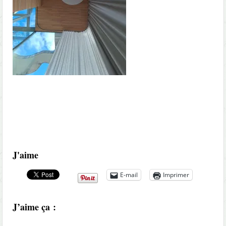
J'aime
E-mail
Imprimer
J’aime ça :