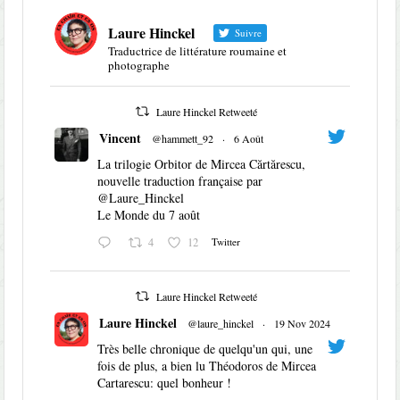
Laure Hinckel
Suivre
Traductrice de littérature roumaine et
photographe
Laure Hinckel Retweeté
Vincent
@hammett_92
·
6 Août
La trilogie Orbitor de Mircea Cărtărescu,
nouvelle traduction française par
@Laure_Hinckel
Le Monde du 7 août
4
12
Twitter
Laure Hinckel Retweeté
Laure Hinckel
@laure_hinckel
·
19 Nov 2024
Très belle chronique de quelqu'un qui, une
fois de plus, a bien lu Théodoros de Mircea
Cartarescu: quel bonheur !