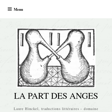
Skip
Menu
to
content
LA PART DES ANGES
Laure Hinckel, traductions littéraires – domaine