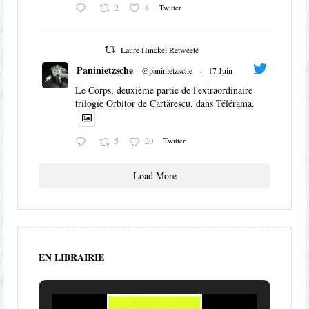
2
8
Twitter
Laure Hinckel Retweeté
Paninietzsche
@paninietzsche
·
17 Juin
Le Corps, deuxième partie de l'extraordinaire
trilogie Orbitor de Cărtărescu, dans Télérama.
5
20
Twitter
Load More
EN LIBRAIRIE