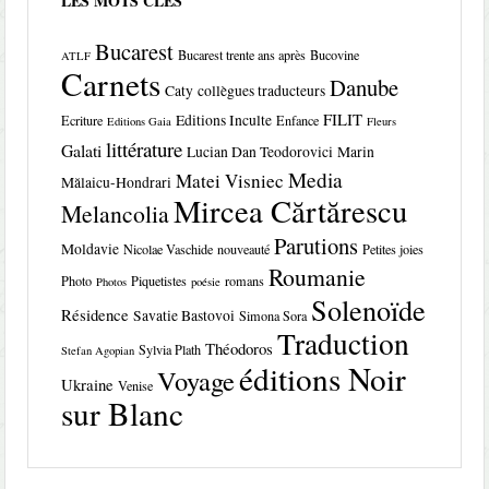
LES MOTS CLÉS
Bucarest
Bucarest trente ans après
Bucovine
ATLF
Carnets
Danube
Caty
collègues traducteurs
FILIT
Editions Inculte
Ecriture
Enfance
Editions Gaia
Fleurs
littérature
Galati
Lucian Dan Teodorovici
Marin
Media
Matei Visniec
Mălaicu-Hondrari
Mircea Cărtărescu
Melancolia
Parutions
Moldavie
Nicolae Vaschide
nouveauté
Petites joies
Roumanie
Photo
Piquetistes
romans
Photos
poésie
Solenoïde
Résidence
Savatie Bastovoi
Simona Sora
Traduction
Théodoros
Sylvia Plath
Stefan Agopian
éditions Noir
Voyage
Ukraine
Venise
sur Blanc