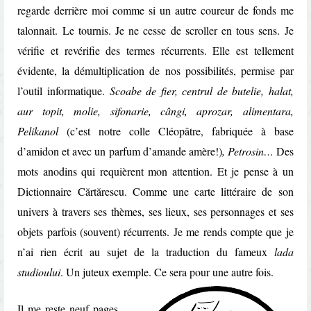
regarde derrière moi comme si un autre coureur de fonds me
talonnait. Le tournis. Je ne cesse de scroller en tous sens. Je
vérifie et revérifie des termes récurrents. Elle est tellement
évidente, la démultiplication de nos possibilités, permise par
l’outil informatique.
Scoabe de fier, centrul de butelie, halat,
aur topit, molie, sifonarie, cângi, aprozar, alimentara,
Pelikanol
(c’est notre colle Cléopâtre, fabriquée à base
d’amidon et avec un parfum d’amande amère!)
, Petrosin…
Des
mots anodins qui requièrent mon attention. Et je pense à un
Dictionnaire Cărtărescu. Comme une carte littéraire de son
univers à travers ses thèmes, ses lieux, ses personnages et ses
objets parfois (souvent) récurrents. Je me rends compte que je
n’ai rien écrit au sujet de la traduction du fameux
lada
studioului
. Un juteux exemple. Ce sera pour une autre fois.
Il me reste neuf pages,