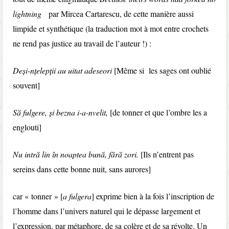
lightning
par Mircea Cartarescu, de cette manière aussi
limpide et synthétique (la traduction mot à mot entre crochets
ne rend pas justice au travail de l’auteur !) :
Deși-nțelepții au uitat adeseori
[Même si les sages ont oublié
souvent]
Să fulgere, și bezna i-a-nvelit,
[de tonner et que l’ombre les a
englouti]
Nu intră lin în noaptea bună, fără zori.
[Ils n’entrent pas
sereins dans cette bonne nuit, sans aurores]
car « tonner » [
a fulgera
] exprime bien à la fois l’inscription de
l’homme dans l’univers naturel qui le dépasse largement et
l’expression, par métaphore, de sa colère et de sa révolte. Un