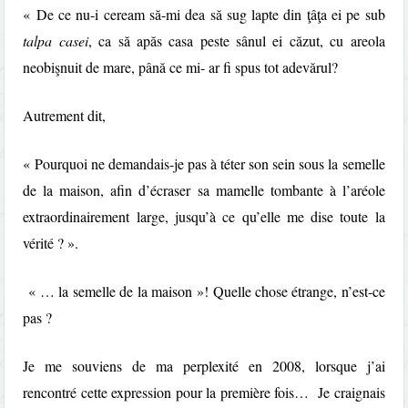
« De ce nu-i ceream să-mi dea să sug lapte din ţâţa ei pe sub
talpa casei
, ca să apăs casa peste sânul ei căzut, cu areola
neobişnuit de mare, până ce mi- ar ﬁ spus tot adevărul?
Autrement dit,
« Pourquoi ne demandais-je pas à téter son sein sous la semelle
de la maison, afin d’écraser sa mamelle tombante à l’aréole
extraordinairement large, jusqu’à ce qu’elle me dise toute la
vérité ? ».
« … la semelle de la maison »! Quelle chose étrange, n’est-ce
pas ?
Je me souviens de ma perplexité en 2008, lorsque j’ai
rencontré cette expression pour la première fois… Je craignais