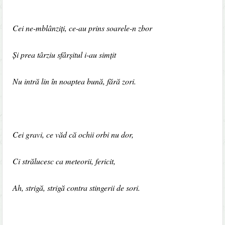
Cei ne-mblânziți, ce-au prins soarele-n zbor
Și prea târziu sfârșitul i-au simțit
Nu intră lin în noaptea bună, fără zori.
Cei gravi, ce văd că ochii orbi nu dor,
Ci strălucesc ca meteorii, fericit,
Ah, strigă, strigă contra stingerii de sori.