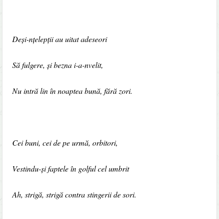
Deși-nțelepții au uitat adeseori
Să fulgere, și bezna i-a-nvelit,
Nu intră lin în noaptea bună, fără zori.
Cei buni, cei de pe urmă, orbitori,
Vestindu-și faptele în golful cel umbrit
Ah, strigă, strigă contra stingerii de sori.