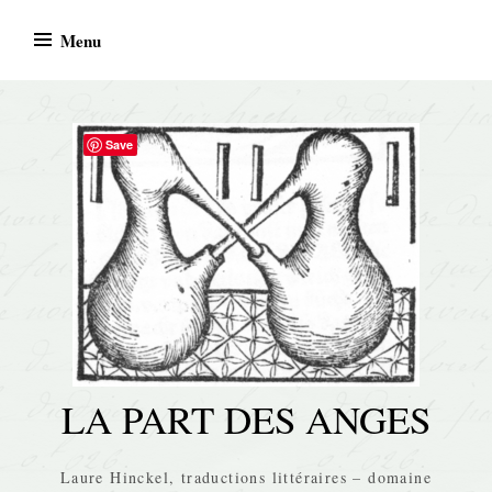
Skip
Menu
to
content
Save
LA PART DES ANGES
Laure Hinckel, traductions littéraires – domaine