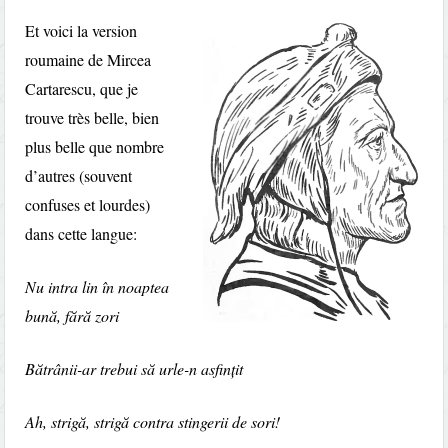
Et voici la version
roumaine de Mircea
Cartarescu, que je
trouve très belle, bien
plus belle que nombre
d’autres (souvent
confuses et lourdes)
dans cette langue:
Nu intra lin în noaptea
bună, fără zori
Bătrânii-ar trebui să urle-n asﬁnțit
Ah, strigă, strigă contra stingerii de sori!