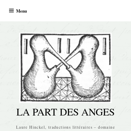
Skip
Menu
to
content
LA PART DES ANGES
Laure Hinckel, traductions littéraires – domaine