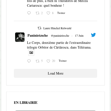
fois de plus, a bien lu Théodoros de Mircea
Cartarescu: quel bonheur !
2
8
Twitter
Laure Hinckel Retweeté
Paninietzsche
@paninietzsche
·
17 Juin
Le Corps, deuxième partie de l'extraordinaire
trilogie Orbitor de Cărtărescu, dans Télérama.
5
20
Twitter
Load More
EN LIBRAIRIE