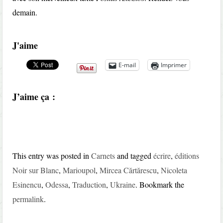
demain.
J'aime
E-mail
Imprimer
J’aime ça :
This entry was posted in
Carnets
and tagged
écrire
,
éditions
Noir sur Blanc
,
Marioupol
,
Mircea Cărtărescu
,
Nicoleta
Esinencu
,
Odessa
,
Traduction
,
Ukraine
. Bookmark the
permalink
.