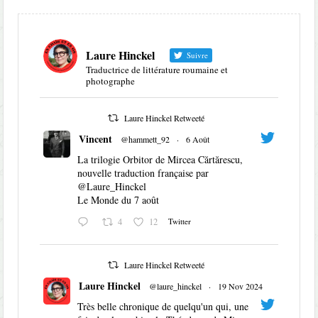
Laure Hinckel
Suivre
Traductrice de littérature roumaine et
photographe
Laure Hinckel Retweeté
Vincent
@hammett_92
·
6 Août
La trilogie Orbitor de Mircea Cărtărescu,
nouvelle traduction française par
@Laure_Hinckel
Le Monde du 7 août
4
12
Twitter
Laure Hinckel Retweeté
Laure Hinckel
@laure_hinckel
·
19 Nov 2024
Très belle chronique de quelqu'un qui, une