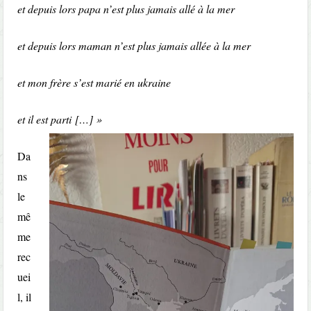
et depuis lors papa n’est plus jamais allé à la mer
et depuis lors maman n’est plus jamais allée à la mer
et mon frère s’est marié en ukraine
et il est parti
[…] »
Da
ns
le
mê
me
rec
uei
l, il