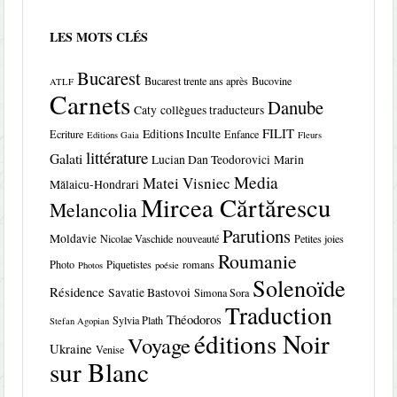
LES MOTS CLÉS
Bucarest
Bucarest trente ans après
Bucovine
ATLF
Carnets
Danube
Caty
collègues traducteurs
FILIT
Editions Inculte
Ecriture
Enfance
Editions Gaia
Fleurs
littérature
Galati
Lucian Dan Teodorovici
Marin
Media
Matei Visniec
Mălaicu-Hondrari
Mircea Cărtărescu
Melancolia
Parutions
Moldavie
Nicolae Vaschide
nouveauté
Petites joies
Roumanie
Photo
Piquetistes
romans
Photos
poésie
Solenoïde
Résidence
Savatie Bastovoi
Simona Sora
Traduction
Théodoros
Sylvia Plath
Stefan Agopian
éditions Noir
Voyage
Ukraine
Venise
sur Blanc