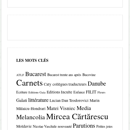
LES MOTS CLÉS
Bucarest
Bucarest trente ans après
Bucovine
ATLF
Carnets
Danube
Caty
collègues traducteurs
FILIT
Editions Inculte
Ecriture
Enfance
Editions Gaia
Fleurs
littérature
Galati
Lucian Dan Teodorovici
Marin
Media
Matei Visniec
Mălaicu-Hondrari
Mircea Cărtărescu
Melancolia
Parutions
Moldavie
Nicolae Vaschide
nouveauté
Petites joies