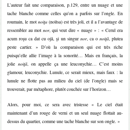
L’auteur fait une comparaison, p.129, entre un nuage et une
tache blanche comme celles qu’on a parfois sur l’ongle. En
roumain, le mot
noiţa
(noïtsa) est très joli, et il a l’avantage de
ressembler au mot
nor
, qui veut dire « nuage » : « Cerul era
acum roşu ca dat cu ojă, şi un singur
nor
, ca o
noiţă
, plutea
peste cartier. » D’où la comparaison qui est très riche
puisqu’elle allie l’image à la sonorité… Mais en français, la
jolie
noiţă
, on appelle ça une leuconychie… C’est moins
glamour, leuconychie. Lunule, ce serait mieux, mais faux : la
lunule ne flotte pas au milieu du ciel (de l’ongle) mais se
trouverait, par métaphore, plutôt couchée sur l’horizon…
Alors, pour moi, ce sera avec tristesse « Le ciel était
maintenant d’un rouge de verni et un seul nuage flottait au-
dessus du quartier, comme une tache blanche sur son ongle. »