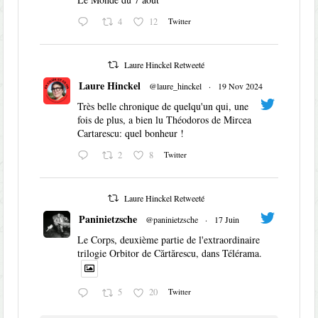
4
12
Twitter
Laure Hinckel Retweeté
Laure Hinckel
@laure_hinckel
·
19 Nov 2024
Très belle chronique de quelqu'un qui, une
fois de plus, a bien lu Théodoros de Mircea
Cartarescu: quel bonheur !
2
8
Twitter
Laure Hinckel Retweeté
Paninietzsche
@paninietzsche
·
17 Juin
Le Corps, deuxième partie de l'extraordinaire
trilogie Orbitor de Cărtărescu, dans Télérama.
5
20
Twitter