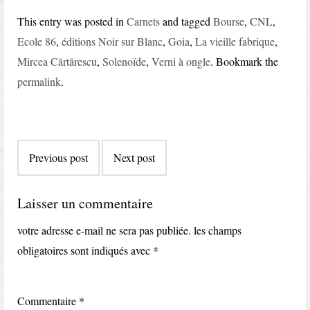
This entry was posted in
Carnets
and tagged
Bourse
,
CNL
,
Ecole 86
,
éditions Noir sur Blanc
,
Goia
,
La vieille fabrique
,
Mircea Cărtărescu
,
Solenoïde
,
Verni à ongle
. Bookmark the
permalink
.
Post
Previous post
Next post
navigation
Laisser un commentaire
votre adresse e-mail ne sera pas publiée.
les champs
obligatoires sont indiqués avec
*
Commentaire
*