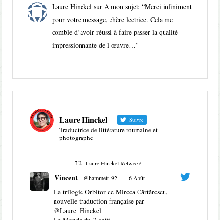
Laure Hinckel
sur
A mon sujet
: “
Merci infiniment
pour votre message, chère lectrice. Cela me
comble d’avoir réussi à faire passer la qualité
impressionnante de l’œuvre…
”
Laure Hinckel
Suivre
Traductrice de littérature roumaine et
photographe
Laure Hinckel Retweeté
Vincent
@hammett_92
·
6 Août
La trilogie Orbitor de Mircea Cărtărescu,
nouvelle traduction française par
@Laure_Hinckel
Le Monde du 7 août