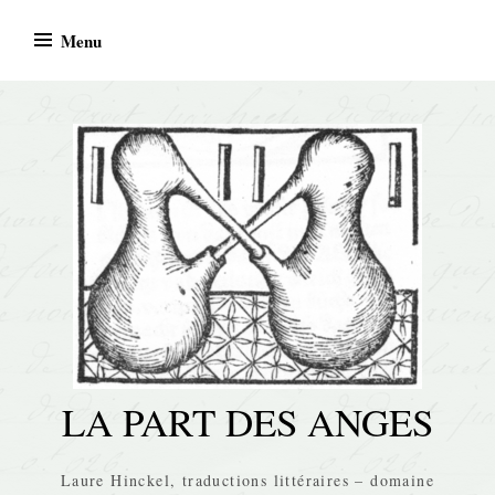
Skip
Menu
to
content
LA PART DES ANGES
Laure Hinckel, traductions littéraires – domaine