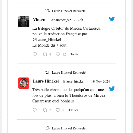
Laure Hinckel Retweeté
Vincent
@hammett_92
·
23h
La trilogie Orbitor de Mircea Cărtărescu,
nouvelle traduction française par
@Laure_Hinckel
Le Monde du 7 août
4
12
Twitter
Laure Hinckel Retweeté
Laure Hinckel
@laure_hinckel
·
19 Nov 2024
Très belle chronique de quelqu'un qui, une
fois de plus, a bien lu Théodoros de Mircea
Cartarescu: quel bonheur !
2
8
Twitter
Laure Hinckel Retweeté