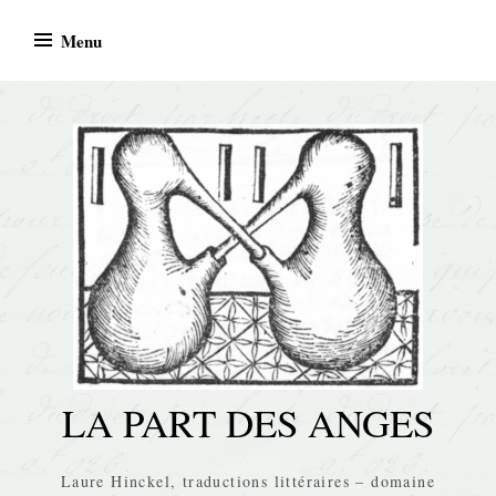
Skip
Menu
to
content
LA PART DES ANGES
Laure Hinckel, traductions littéraires – domaine