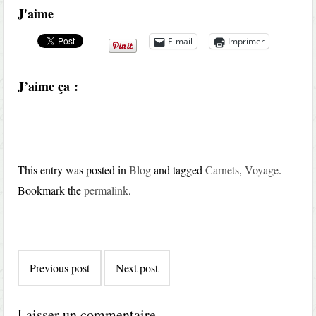
J'aime
E-mail
Imprimer
J’aime ça :
This entry was posted in
Blog
and tagged
Carnets
,
Voyage
.
Bookmark the
permalink
.
Post
Previous post
Next post
navigation
Laisser un commentaire