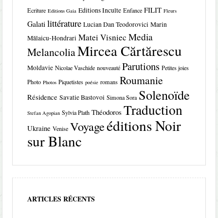
FILIT
Editions Inculte
Ecriture
Enfance
Editions Gaia
Fleurs
littérature
Galati
Lucian Dan Teodorovici
Marin
Media
Matei Visniec
Mălaicu-Hondrari
Mircea Cărtărescu
Melancolia
Parutions
Moldavie
Nicolae Vaschide
nouveauté
Petites joies
Roumanie
Photo
Piquetistes
romans
Photos
poésie
Solenoïde
Résidence
Savatie Bastovoi
Simona Sora
Traduction
Théodoros
Sylvia Plath
Stefan Agopian
éditions Noir
Voyage
Ukraine
Venise
sur Blanc
ARTICLES RÉCENTS