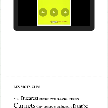
2005
LES MOTS CLÉS
Bucarest
Bucarest trente ans après
Bucovine
ATLF
Carnets
Danube
Caty
collègues traducteurs