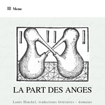
Skip
Menu
to
content
LA PART DES ANGES
Laure Hinckel, traductions littéraires – domaine