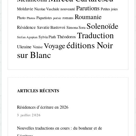
Parutions
Moldavie
Nicolae Vaschide
nouveauté
Petites joies
Roumanie
Photo
Piquetistes
romans
Photos
poésie
Solenoïde
Résidence
Savatie Bastovoi
Simona Sora
Traduction
Théodoros
Sylvia Plath
Stefan Agopian
éditions Noir
Voyage
Ukraine
Venise
sur Blanc
ARTICLES RÉCENTS
Résidences d’écriture en 2026
3 juillet 2026
Nouvelles traductions en cours : du bonheur et de
l’écriture