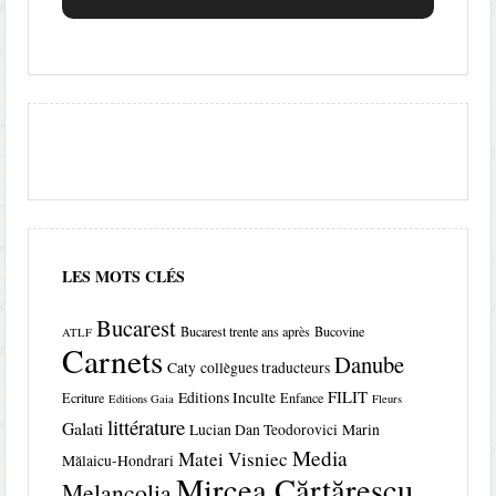
LES MOTS CLÉS
Bucarest
Bucarest trente ans après
Bucovine
ATLF
Carnets
Danube
Caty
collègues traducteurs
FILIT
Editions Inculte
Ecriture
Enfance
Editions Gaia
Fleurs
littérature
Galati
Lucian Dan Teodorovici
Marin
Media
Matei Visniec
Mălaicu-Hondrari
Mircea Cărtărescu
Melancolia