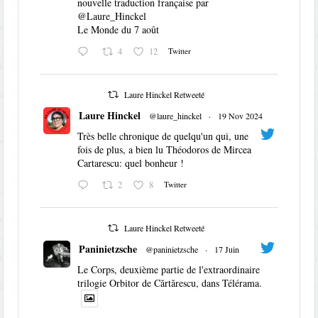
nouvelle traduction française par
@Laure_Hinckel
Le Monde du 7 août
4
12
Twitter
Laure Hinckel Retweeté
Laure Hinckel
@laure_hinckel
·
19 Nov 2024
Très belle chronique de quelqu'un qui, une
fois de plus, a bien lu Théodoros de Mircea
Cartarescu: quel bonheur !
2
8
Twitter
Laure Hinckel Retweeté
Paninietzsche
@paninietzsche
·
17 Juin
Le Corps, deuxième partie de l'extraordinaire
trilogie Orbitor de Cărtărescu, dans Télérama.