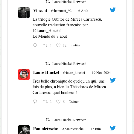
Laure Hinckel Retweeté
Vincent
@hammett_92
·
6 Août
La trilogie Orbitor de Mircea Cărtărescu,
nouvelle traduction française par
@Laure_Hinckel
Le Monde du 7 août
4
12
Twitter
Laure Hinckel Retweeté
Laure Hinckel
@laure_hinckel
·
19 Nov 2024
Très belle chronique de quelqu'un qui, une
fois de plus, a bien lu Théodoros de Mircea
Cartarescu: quel bonheur !
2
8
Twitter
Laure Hinckel Retweeté
Paninietzsche
@paninietzsche
·
17 Juin