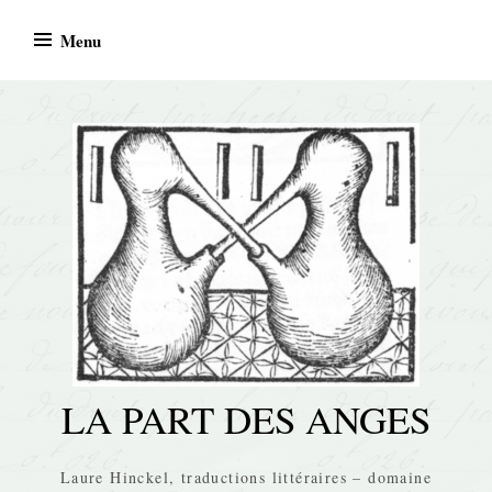
Skip
Menu
to
content
LA PART DES ANGES
Laure Hinckel, traductions littéraires – domaine