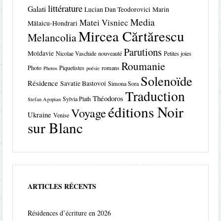
littérature
Galati
Lucian Dan Teodorovici
Marin
Media
Matei Visniec
Mălaicu-Hondrari
Mircea Cărtărescu
Melancolia
Parutions
Moldavie
Nicolae Vaschide
nouveauté
Petites joies
Roumanie
Photo
Piquetistes
romans
Photos
poésie
Solenoïde
Résidence
Savatie Bastovoi
Simona Sora
Traduction
Théodoros
Sylvia Plath
Stefan Agopian
éditions Noir
Voyage
Ukraine
Venise
sur Blanc
ARTICLES RÉCENTS
Résidences d’écriture en 2026