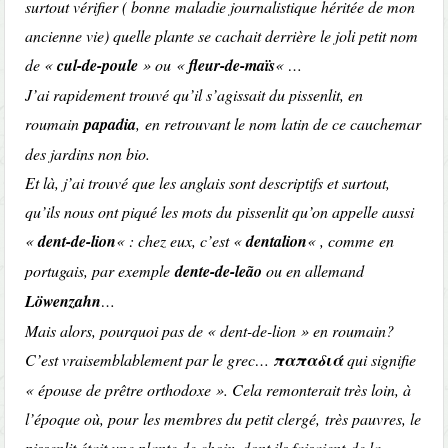
surtout vérifier ( bonne maladie journalistique héritée de mon
ancienne vie) quelle plante se cachait derrière le joli petit nom
de «
cul-de-poule
» ou «
fleur-de-maïs
« …
J’ai rapidement trouvé qu’il s’agissait du pissenlit, en
roumain
papadia
, en retrouvant le nom latin de ce cauchemar
des jardins non bio.
Et là, j’ai trouvé que les anglais sont descriptifs et surtout,
qu’ils nous ont piqué les mots du pissenlit qu’on appelle aussi
«
dent-de-lion
« : chez eux, c’est «
dentalion
« , comme en
portugais, par exemple
dente-de-leão
ou en allemand
Löwenzahn
…
Mais alors, pourquoi pas de « dent-de-lion » en roumain?
C’est vraisemblablement par le grec…
παπαδιά
qui signifie
« épouse de prêtre orthodoxe ». Cela remonterait très loin, à
l’époque où, pour les membres du petit clergé, très pauvres, le
pissenlit était une plante de choix, dont ils faisaient de la