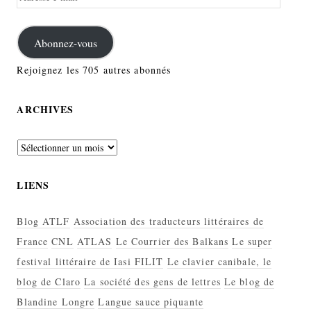
e-
mail
Abonnez-vous
Rejoignez les 705 autres abonnés
ARCHIVES
Archives
LIENS
Blog ATLF
Association des traducteurs littéraires de
France
CNL
ATLAS
Le Courrier des Balkans
Le super
festival littéraire de Iasi FILIT
Le clavier canibale, le
blog de Claro
La société des gens de lettres
Le blog de
Blandine Longre
Langue sauce piquante