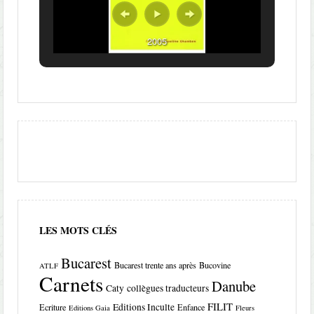
2005
LES MOTS CLÉS
Bucarest
Bucarest trente ans après
Bucovine
ATLF
Carnets
Danube
Caty
collègues traducteurs
FILIT
Editions Inculte
Ecriture
Enfance
Editions Gaia
Fleurs