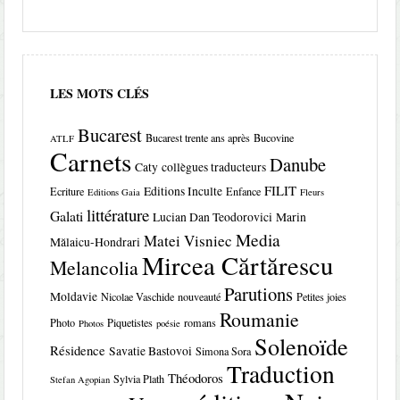
LES MOTS CLÉS
Bucarest
Bucarest trente ans après
Bucovine
ATLF
Carnets
Danube
Caty
collègues traducteurs
FILIT
Editions Inculte
Ecriture
Enfance
Editions Gaia
Fleurs
littérature
Galati
Lucian Dan Teodorovici
Marin
Media
Matei Visniec
Mălaicu-Hondrari
Mircea Cărtărescu
Melancolia
Parutions
Moldavie
Nicolae Vaschide
nouveauté
Petites joies
Roumanie
Photo
Piquetistes
romans
Photos
poésie
Solenoïde
Résidence
Savatie Bastovoi
Simona Sora
Traduction
Théodoros
Sylvia Plath
Stefan Agopian