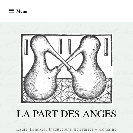
Skip
Menu
to
content
LA PART DES ANGES
Laure Hinckel, traductions littéraires – domaine