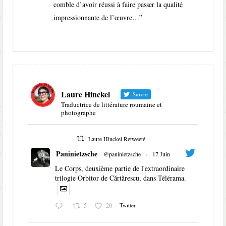
comble d’avoir réussi à faire passer la qualité
impressionnante de l’œuvre…
”
Laure Hinckel
Suivre
Traductrice de littérature roumaine et
photographe
Laure Hinckel Retweeté
Paninietzsche
@paninietzsche
·
17 Juin
Le Corps, deuxième partie de l'extraordinaire
trilogie Orbitor de Cărtărescu, dans Télérama.
5
20
Twitter