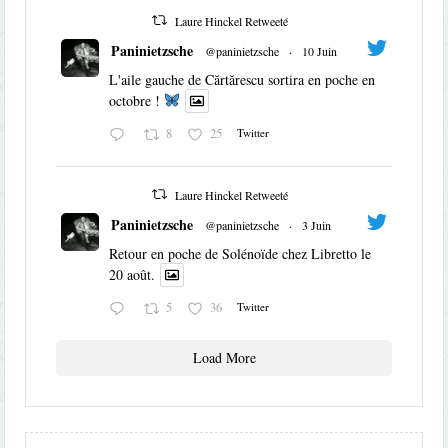
Laure Hinckel Retweeté
Paninietzsche
@paninietzsche
·
10 Juin
L'aile gauche de Cărtărescu sortira en poche en
octobre !
8
25
Twitter
Laure Hinckel Retweeté
Paninietzsche
@paninietzsche
·
3 Juin
Retour en poche de Solénoïde chez Libretto le
20 août.
5
36
Twitter
Load More