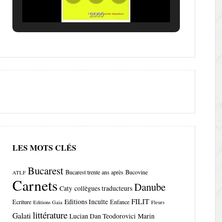
2005
LES MOTS CLÉS
Bucarest
Bucarest trente ans après
Bucovine
ATLF
Carnets
Danube
Caty
collègues traducteurs
FILIT
Editions Inculte
Ecriture
Enfance
Editions Gaia
Fleurs
littérature
Galati
Lucian Dan Teodorovici
Marin