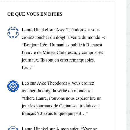
CE QUE VOUS EN DITES
Laure Hinckel
sur
Avec Théodoros « vous
croirez toucher du doigt la vérité du monde »
:
“
Bonjour Léo, Humanitas publie à Bucarest
l’œuvre de Mircea Cartarescu, y compris ses
journaux. Ils sont en effet remarquables.
Le…
”
Leo
sur
Avec Théodoros « vous croirez
toucher du doigt la vérité du monde »
:
“
Chère Laure, Pouvons nous espérer lire un
jour les journaux de Cartarescu traduits en
français ? J’avais lu quelque part…
”
Laure Hinckel
sur
A mon sujet
: “
Yvonne,