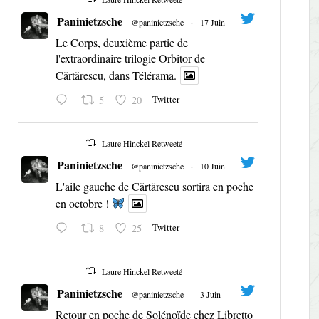
Paninietzsche
@paninietzsche
·
17 Juin
Le Corps, deuxième partie de
l'extraordinaire trilogie Orbitor de
Cărtărescu, dans Télérama.
Twitter
5
20
Laure Hinckel Retweeté
Paninietzsche
@paninietzsche
·
10 Juin
L'aile gauche de Cărtărescu sortira en poche
en octobre !
Twitter
8
25
Laure Hinckel Retweeté
Paninietzsche
@paninietzsche
·
3 Juin
Retour en poche de Solénoïde chez Libretto