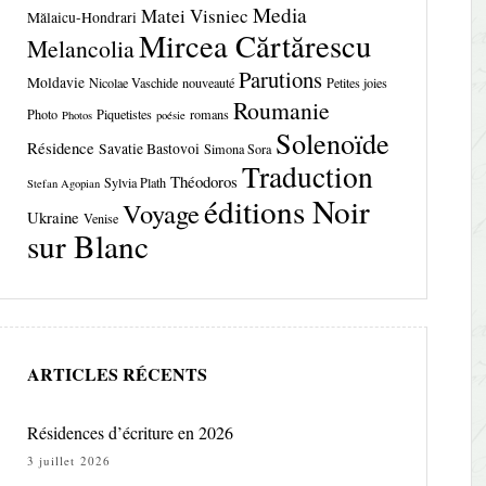
Media
Matei Visniec
Mălaicu-Hondrari
Mircea Cărtărescu
Melancolia
Parutions
Moldavie
Nicolae Vaschide
nouveauté
Petites joies
Roumanie
Photo
Piquetistes
romans
Photos
poésie
Solenoïde
Résidence
Savatie Bastovoi
Simona Sora
Traduction
Théodoros
Sylvia Plath
Stefan Agopian
éditions Noir
Voyage
Ukraine
Venise
sur Blanc
ARTICLES RÉCENTS
Résidences d’écriture en 2026
3 juillet 2026