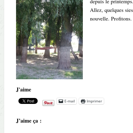
depuis le printemps.
Allez, quelques sies
nouvelle. Profitons.
J'aime
E-mail
Imprimer
J’aime ça :