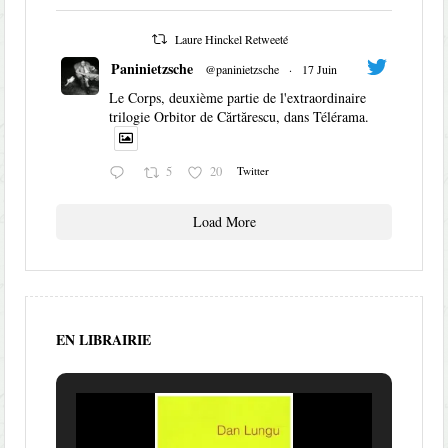
Laure Hinckel Retweeté
Paninietzsche
@paninietzsche
·
17 Juin
Le Corps, deuxième partie de l'extraordinaire
trilogie Orbitor de Cărtărescu, dans Télérama.
5
20
Twitter
Load More
EN LIBRAIRIE