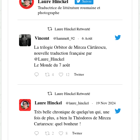
Laure Hinckel
Suivre
Traductrice de littérature roumaine et
photographe
Laure Hinckel Retweeté
Vincent
@hammett_92
·
6 Août
La trilogie Orbitor de Mircea Cărtărescu,
nouvelle traduction française par
@Laure_Hinckel
Le Monde du 7 août
4
12
Twitter
Laure Hinckel Retweeté
Laure Hinckel
@laure_hinckel
·
19 Nov 2024
Très belle chronique de quelqu'un qui, une
fois de plus, a bien lu Théodoros de Mircea
Cartarescu: quel bonheur !
2
8
Twitter