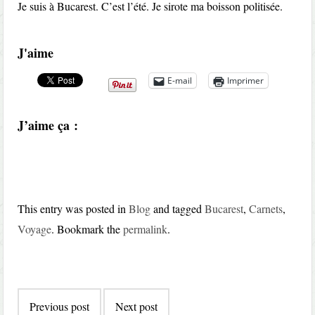
Je suis à Bucarest. C’est l’été. Je sirote ma boisson politisée.
J'aime
E-mail
Imprimer
J’aime ça :
This entry was posted in
Blog
and tagged
Bucarest
,
Carnets
,
Voyage
. Bookmark the
permalink
.
Post
Previous post
Next post
navigation