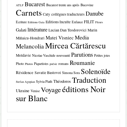
Bucarest
Bucarest trente ans après
Bucovine
ATLF
Carnets
Danube
Caty
collègues traducteurs
FILIT
Editions Inculte
Ecriture
Enfance
Editions Gaia
Fleurs
littérature
Galati
Lucian Dan Teodorovici
Marin
Media
Matei Visniec
Mălaicu-Hondrari
Mircea Cărtărescu
Melancolia
Parutions
Moldavie
Nicolae Vaschide
nouveauté
Petites joies
Roumanie
Photo
Piquetistes
romans
Photos
poésie
Solenoïde
Résidence
Savatie Bastovoi
Simona Sora
Traduction
Théodoros
Sylvia Plath
Stefan Agopian
éditions Noir
Voyage
Ukraine
Venise
sur Blanc