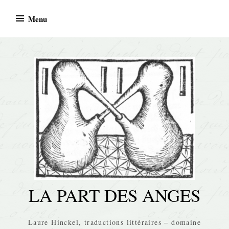
Skip
Menu
to
content
LA PART DES ANGES
Laure Hinckel, traductions littéraires – domaine