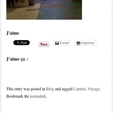
J'aime
E-mail
Imprimer
J’aime ça :
This entry was posted in
Blog
and tagged
Carnets
,
Voyage
.
Bookmark the
permalink
.