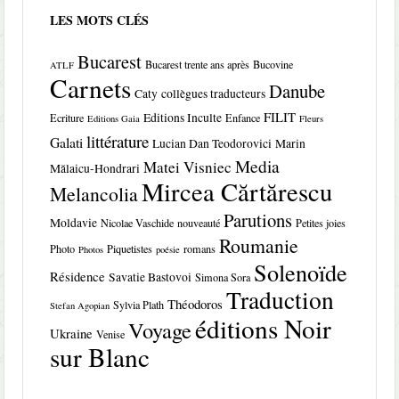
LES MOTS CLÉS
Bucarest
Bucarest trente ans après
Bucovine
ATLF
Carnets
Danube
Caty
collègues traducteurs
FILIT
Editions Inculte
Ecriture
Enfance
Editions Gaia
Fleurs
littérature
Galati
Lucian Dan Teodorovici
Marin
Media
Matei Visniec
Mălaicu-Hondrari
Mircea Cărtărescu
Melancolia
Parutions
Moldavie
Nicolae Vaschide
nouveauté
Petites joies
Roumanie
Photo
Piquetistes
romans
Photos
poésie
Solenoïde
Résidence
Savatie Bastovoi
Simona Sora
Traduction
Théodoros
Sylvia Plath
Stefan Agopian
éditions Noir
Voyage
Ukraine
Venise
sur Blanc