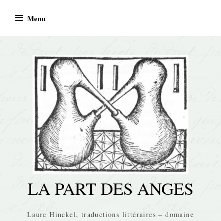
Skip
Menu
to
content
LA PART DES ANGES
Laure Hinckel, traductions littéraires – domaine