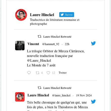
Laure Hinckel
Suivre
Traductrice de littérature roumaine et
photographe
Laure Hinckel Retweeté
Vincent
@hammett_92
·
22h
La trilogie Orbitor de Mircea Cărtărescu,
nouvelle traduction française par
@Laure_Hinckel
Le Monde du 7 août
4
12
Twitter
Laure Hinckel Retweeté
Laure Hinckel
@laure_hinckel
·
19 Nov 2024
Très belle chronique de quelqu'un qui, une
fois de plus, a bien lu Théodoros de Mircea