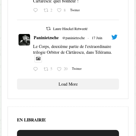
Cartarescu: quel bonheur !
2
8
Twitter
Laure Hinckel Retweeté
Paninietzsche
@paninietzsche
·
17 Juin
Le Corps, deuxième partie de l'extraordinaire
trilogie Orbitor de Cărtărescu, dans Télérama.
5
20
Twitter
Load More
EN LIBRAIRIE