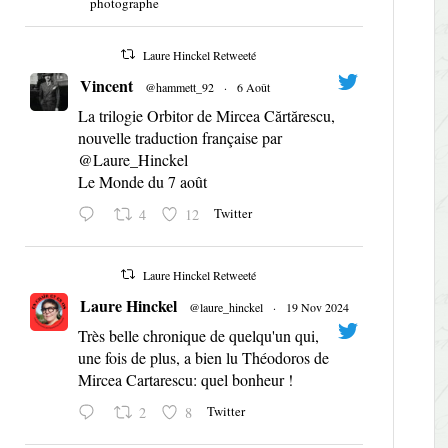
photographe
Laure Hinckel Retweeté
Vincent
@hammett_92
·
6 Août
La trilogie Orbitor de Mircea Cărtărescu,
nouvelle traduction française par
@Laure_Hinckel
Le Monde du 7 août
Twitter
4
12
Laure Hinckel Retweeté
Laure Hinckel
@laure_hinckel
·
19 Nov 2024
Très belle chronique de quelqu'un qui,
une fois de plus, a bien lu Théodoros de
Mircea Cartarescu: quel bonheur !
Twitter
2
8