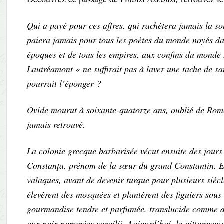
Qui a payé pour ces affres, qui rachètera jamais la so
paiera jamais pour tous les poètes du monde noyés dans 
époques et de tous les empires, aux confins du monde 
Lautréamont « ne suffirait pas à laver une tache de sa
pourrait l’éponger ?
Ovide mourut à soixante-quatorze ans, oublié de Rome
jamais retrouvé.
La colonie grecque barbarisée vécut ensuite des jours
Constanţa, prénom de la sœur du grand Constantin. El
valaques, avant de devenir turque pour plusieurs siècles
élevèrent des mosquées et plantèrent des figuiers sous 
gourmandise tendre et parfumée, translucide comme du
aux noix nommées sarailii. Aujourd’hui, le pittoresq