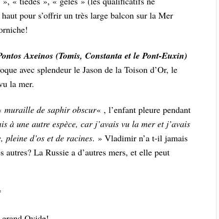
», « tièdes », « gelés » (les qualificatifs ne
 haut pour s’offrir un très large balcon sur la Mer
corniche!
Pontos Axeinos (Tomis, Constanta et le Pont-Euxin)
oque avec splendeur le Jason de la Toison d’Or, le
vu la mer.
 «
muraille de saphir obscur
« , l’enfant pleure pendant
s à une autre espèce, car j’avais vu la mer et j’avais
, pleine d’os et de racines
. » Vladimir n’a t-il jamais
es autres? La Russie a d’autres mers, et elle peut
*
e grand Ovide!