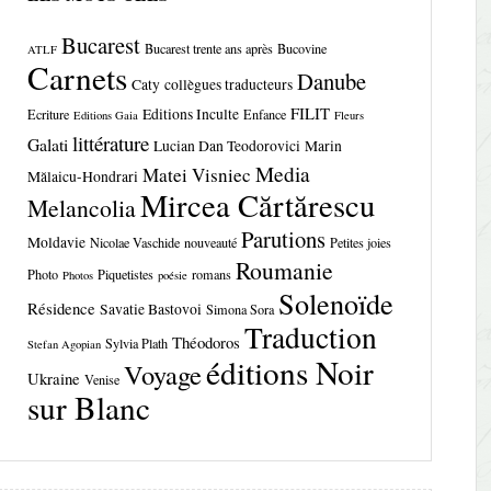
Bucarest
Bucarest trente ans après
Bucovine
ATLF
Carnets
Danube
Caty
collègues traducteurs
FILIT
Editions Inculte
Ecriture
Enfance
Editions Gaia
Fleurs
littérature
Galati
Lucian Dan Teodorovici
Marin
Media
Matei Visniec
Mălaicu-Hondrari
Mircea Cărtărescu
Melancolia
Parutions
Moldavie
Nicolae Vaschide
nouveauté
Petites joies
Roumanie
Photo
Piquetistes
romans
Photos
poésie
Solenoïde
Résidence
Savatie Bastovoi
Simona Sora
Traduction
Théodoros
Sylvia Plath
Stefan Agopian
éditions Noir
Voyage
Ukraine
Venise
sur Blanc