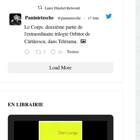
Laure Hinckel Retweeté
Paninietzsche
@paninietzsche
·
17 Juin
Le Corps, deuxième partie de
l'extraordinaire trilogie Orbitor de
Cărtărescu, dans Télérama.
Twitter
5
20
Load More
EN LIBRAIRIE