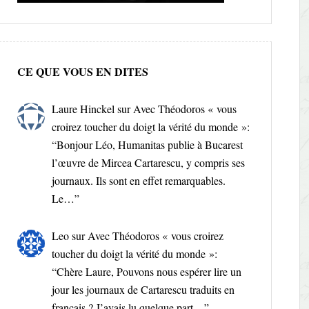
CE QUE VOUS EN DITES
Laure Hinckel
sur
Avec Théodoros « vous
croirez toucher du doigt la vérité du monde »
:
“
Bonjour Léo, Humanitas publie à Bucarest
l’œuvre de Mircea Cartarescu, y compris ses
journaux. Ils sont en effet remarquables.
Le…
”
Leo
sur
Avec Théodoros « vous croirez
toucher du doigt la vérité du monde »
:
“
Chère Laure, Pouvons nous espérer lire un
jour les journaux de Cartarescu traduits en
français ? J’avais lu quelque part…
”