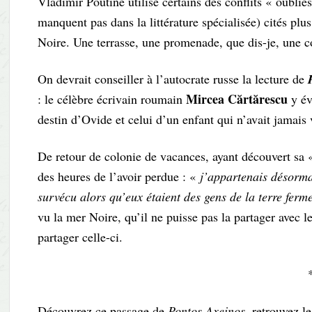
Vladimir Poutine utilise certains des conflits « oubliés 
manquent pas dans la littérature spécialisée) cités plus
Noire. Une terrasse, une promenade, que dis-je, une 
On devrait conseiller à l’autocrate russe la lecture de
Mircea Cărtărescu
: le célèbre écrivain roumain
y év
destin d’Ovide et celui d’un enfant qui n’avait jamais 
De retour de colonie de vacances, ayant découvert sa
des heures de l’avoir perdue : «
j’appartenais désormai
survécu alors qu’eux étaient des gens de la terre ferme
vu la mer Noire, qu’il ne puisse pas la partager avec l
partager celle-ci.
Découvrez ce passage de
Pontos Axeinos,
retrouvez l