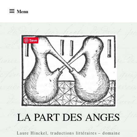
Skip
Menu
to
content
Save
LA PART DES ANGES
Laure Hinckel, traductions littéraires – domaine