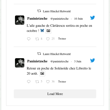
Laure Hinckel Retweeté
Paninietzsche
@paninietzsche
·
10 Juin
L'aile gauche de Cărtărescu sortira en poche en
octobre !
8
25
Twitter
Laure Hinckel Retweeté
Paninietzsche
@paninietzsche
·
3 Juin
Retour en poche de Solénoïde chez Libretto le
20 août.
5
36
Twitter
Load More