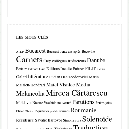
LES MOTS CLÉS
Bucarest
Bucarest trente ans après
Bucovine
ATLF
Carnets
Danube
Caty
collègues traducteurs
FILIT
Editions Inculte
Ecriture
Enfance
Editions Gaia
Fleurs
littérature
Galati
Lucian Dan Teodorovici
Marin
Media
Matei Visniec
Mălaicu-Hondrari
Mircea Cărtărescu
Melancolia
Parutions
Moldavie
Nicolae Vaschide
nouveauté
Petites joies
Roumanie
Photo
Piquetistes
romans
Photos
poésie
Solenoïde
Résidence
Savatie Bastovoi
Simona Sora
Traduction
Théodoros
Sylvia Plath