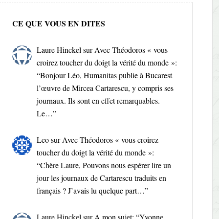
CE QUE VOUS EN DITES
Laure Hinckel
sur
Avec Théodoros « vous
croirez toucher du doigt la vérité du monde »
:
“
Bonjour Léo, Humanitas publie à Bucarest
l’œuvre de Mircea Cartarescu, y compris ses
journaux. Ils sont en effet remarquables.
Le…
”
Leo
sur
Avec Théodoros « vous croirez
toucher du doigt la vérité du monde »
:
“
Chère Laure, Pouvons nous espérer lire un
jour les journaux de Cartarescu traduits en
français ? J’avais lu quelque part…
”
Laure Hinckel
sur
A mon sujet
: “
Yvonne,