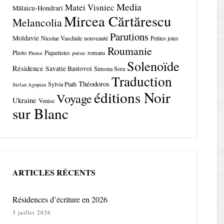
Media
Matei Visniec
Mălaicu-Hondrari
Mircea Cărtărescu
Melancolia
Parutions
Moldavie
Nicolae Vaschide
nouveauté
Petites joies
Roumanie
Photo
Piquetistes
romans
Photos
poésie
Solenoïde
Résidence
Savatie Bastovoi
Simona Sora
Traduction
Théodoros
Sylvia Plath
Stefan Agopian
éditions Noir
Voyage
Ukraine
Venise
sur Blanc
ARTICLES RÉCENTS
Résidences d’écriture en 2026
3 juillet 2026