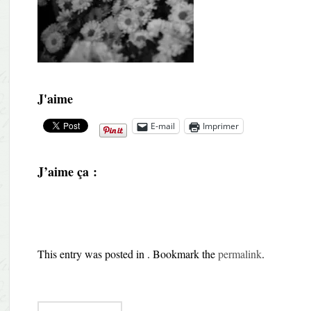
J'aime
E-mail
Imprimer
J’aime ça :
This entry was posted in . Bookmark the
permalink
.
Post