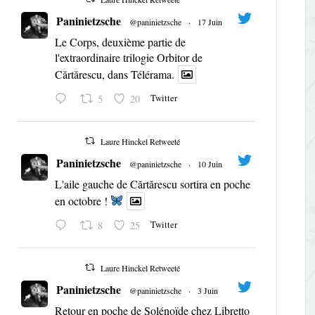
Paninietzsche
@paninietzsche
·
17 Juin
Le Corps, deuxième partie de
l'extraordinaire trilogie Orbitor de
Cărtărescu, dans Télérama.
Twitter
5
20
Laure Hinckel Retweeté
Paninietzsche
@paninietzsche
·
10 Juin
L'aile gauche de Cărtărescu sortira en poche
en octobre !
Twitter
8
25
Laure Hinckel Retweeté
Paninietzsche
@paninietzsche
·
3 Juin
Retour en poche de Solénoïde chez Libretto