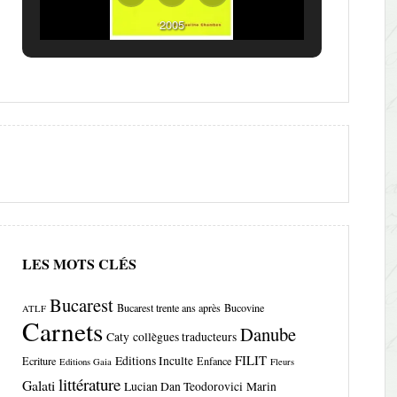
2005
LES MOTS CLÉS
Bucarest
Bucarest trente ans après
Bucovine
ATLF
Carnets
Danube
Caty
collègues traducteurs
FILIT
Editions Inculte
Ecriture
Enfance
Editions Gaia
Fleurs
littérature
Galati
Lucian Dan Teodorovici
Marin