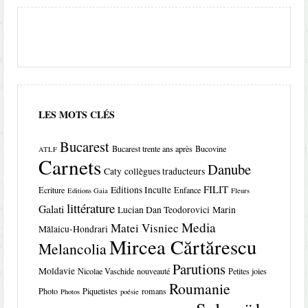
LES MOTS CLÉS
Bucarest
Bucarest trente ans après
Bucovine
ATLF
Carnets
Danube
Caty
collègues traducteurs
FILIT
Editions Inculte
Ecriture
Enfance
Editions Gaia
Fleurs
littérature
Galati
Lucian Dan Teodorovici
Marin
Media
Matei Visniec
Mălaicu-Hondrari
Mircea Cărtărescu
Melancolia
Parutions
Moldavie
Nicolae Vaschide
nouveauté
Petites joies
Roumanie
Photo
Piquetistes
romans
Photos
poésie