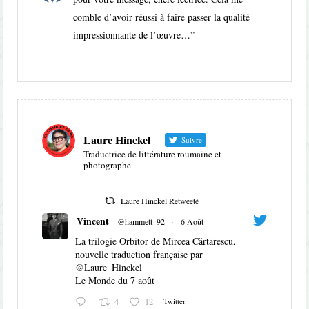
comble d’avoir réussi à faire passer la qualité
impressionnante de l’œuvre…
”
Laure Hinckel
Suivre
Traductrice de littérature roumaine et
photographe
Laure Hinckel Retweeté
Vincent
@hammett_92
·
6 Août
La trilogie Orbitor de Mircea Cărtărescu,
nouvelle traduction française par
@Laure_Hinckel
Le Monde du 7 août
4
12
Twitter