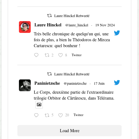
Laure Hinckel Retweeté
Laure Hinckel
@laure_hinckel
·
19 Nov 2024
Très belle chronique de quelqu'un qui, une
fois de plus, a bien lu Théodoros de Mircea
Cartarescu: quel bonheur !
2
8
Twitter
Laure Hinckel Retweeté
Paninietzsche
@paninietzsche
·
17 Juin
Le Corps, deuxième partie de l'extraordinaire
trilogie Orbitor de Cărtărescu, dans Télérama.
5
20
Twitter
Load More