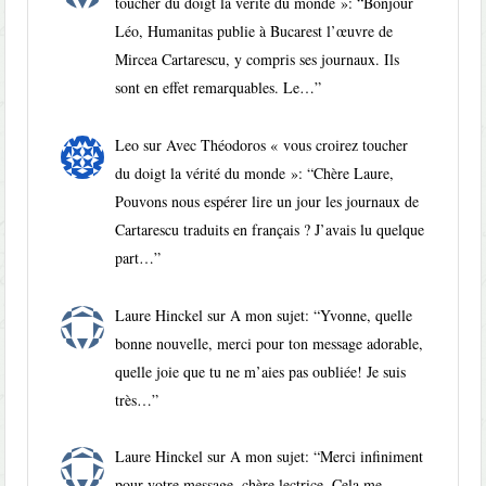
toucher du doigt la vérité du monde »
: “
Bonjour
Léo, Humanitas publie à Bucarest l’œuvre de
Mircea Cartarescu, y compris ses journaux. Ils
sont en effet remarquables. Le…
”
Leo
sur
Avec Théodoros « vous croirez toucher
du doigt la vérité du monde »
: “
Chère Laure,
Pouvons nous espérer lire un jour les journaux de
Cartarescu traduits en français ? J’avais lu quelque
part…
”
Laure Hinckel
sur
A mon sujet
: “
Yvonne, quelle
bonne nouvelle, merci pour ton message adorable,
quelle joie que tu ne m’aies pas oubliée! Je suis
très…
”
Laure Hinckel
sur
A mon sujet
: “
Merci infiniment
pour votre message, chère lectrice. Cela me