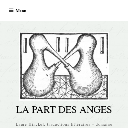
Skip
Menu
to
content
LA PART DES ANGES
Laure Hinckel, traductions littéraires – domaine