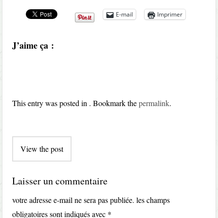
E-mail
Imprimer
J’aime ça :
This entry was posted in . Bookmark the
permalink
.
Post
View the post
navigation
Laisser un commentaire
votre adresse e-mail ne sera pas publiée.
les champs
obligatoires sont indiqués avec
*