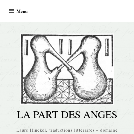
Skip
Menu
to
content
LA PART DES ANGES
Laure Hinckel, traductions littéraires – domaine