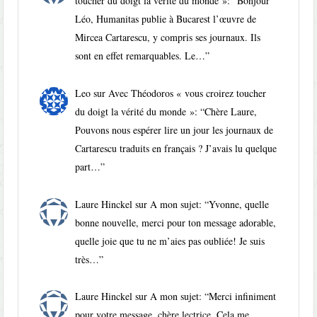
toucher du doigt la vérité du monde »
: “
Bonjour
Léo, Humanitas publie à Bucarest l’œuvre de
Mircea Cartarescu, y compris ses journaux. Ils
sont en effet remarquables. Le…
”
Leo
sur
Avec Théodoros « vous croirez toucher
du doigt la vérité du monde »
: “
Chère Laure,
Pouvons nous espérer lire un jour les journaux de
Cartarescu traduits en français ? J’avais lu quelque
part…
”
Laure Hinckel
sur
A mon sujet
: “
Yvonne, quelle
bonne nouvelle, merci pour ton message adorable,
quelle joie que tu ne m’aies pas oubliée! Je suis
très…
”
Laure Hinckel
sur
A mon sujet
: “
Merci infiniment
pour votre message, chère lectrice. Cela me