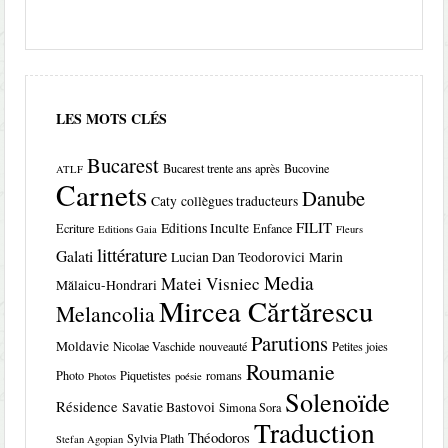
LES MOTS CLÉS
Bucarest
Bucarest trente ans après
Bucovine
ATLF
Carnets
Danube
Caty
collègues traducteurs
FILIT
Editions Inculte
Ecriture
Enfance
Editions Gaia
Fleurs
littérature
Galati
Lucian Dan Teodorovici
Marin
Media
Matei Visniec
Mălaicu-Hondrari
Mircea Cărtărescu
Melancolia
Parutions
Moldavie
Nicolae Vaschide
nouveauté
Petites joies
Roumanie
Photo
Piquetistes
romans
Photos
poésie
Solenoïde
Résidence
Savatie Bastovoi
Simona Sora
Traduction
Théodoros
Sylvia Plath
Stefan Agopian