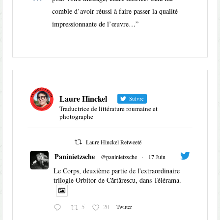
comble d’avoir réussi à faire passer la qualité
impressionnante de l’œuvre…
”
Laure Hinckel
Suivre
Traductrice de littérature roumaine et
photographe
Laure Hinckel Retweeté
Paninietzsche
@paninietzsche
·
17 Juin
Le Corps, deuxième partie de l'extraordinaire
trilogie Orbitor de Cărtărescu, dans Télérama.
5
20
Twitter