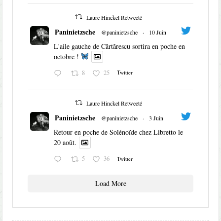
Laure Hinckel Retweeté
Paninietzsche
@paninietzsche
·
10 Juin
L'aile gauche de Cărtărescu sortira en poche en
octobre !
8
25
Twitter
Laure Hinckel Retweeté
Paninietzsche
@paninietzsche
·
3 Juin
Retour en poche de Solénoïde chez Libretto le
20 août.
5
36
Twitter
Load More