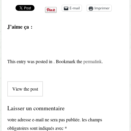
E-mail
Imprimer
J’aime ça :
This entry was posted in . Bookmark the
permalink
.
Post
View the post
navigation
Laisser un commentaire
votre adresse e-mail ne sera pas publiée.
les champs
obligatoires sont indiqués avec
*