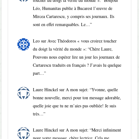
toucher du doigt la vérité du monde »
: “
Bonjour
Léo, Humanitas publie à Bucarest l’œuvre de
Mircea Cartarescu, y compris ses journaux. Ils
sont en effet remarquables. Le…
”
Leo
sur
Avec Théodoros « vous croirez toucher
du doigt la vérité du monde »
: “
Chère Laure,
Pouvons nous espérer lire un jour les journaux de
Cartarescu traduits en français ? J’avais lu quelque
part…
”
Laure Hinckel
sur
A mon sujet
: “
Yvonne, quelle
bonne nouvelle, merci pour ton message adorable,
quelle joie que tu ne m’aies pas oubliée! Je suis
très…
”
Laure Hinckel
sur
A mon sujet
: “
Merci infiniment
pour votre message, chère lectrice. Cela me