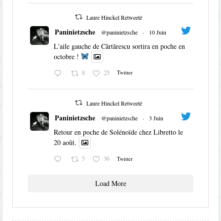
Laure Hinckel Retweeté
Paninietzsche
@paninietzsche
·
10 Juin
L'aile gauche de Cărtărescu sortira en poche en
octobre !
8
25
Twitter
Laure Hinckel Retweeté
Paninietzsche
@paninietzsche
·
3 Juin
Retour en poche de Solénoïde chez Libretto le
20 août.
5
36
Twitter
Load More