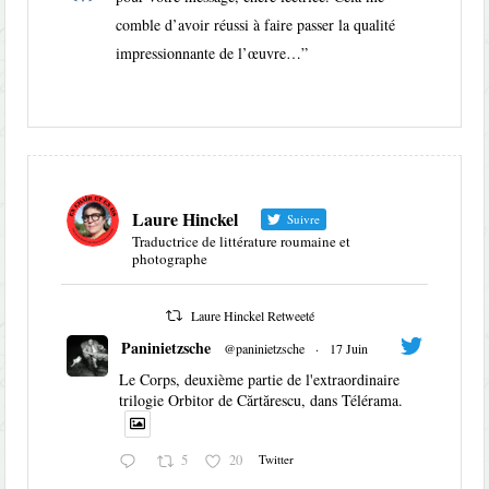
comble d’avoir réussi à faire passer la qualité
impressionnante de l’œuvre…
”
Laure Hinckel
Suivre
Traductrice de littérature roumaine et
photographe
Laure Hinckel Retweeté
Paninietzsche
@paninietzsche
·
17 Juin
Le Corps, deuxième partie de l'extraordinaire
trilogie Orbitor de Cărtărescu, dans Télérama.
5
20
Twitter