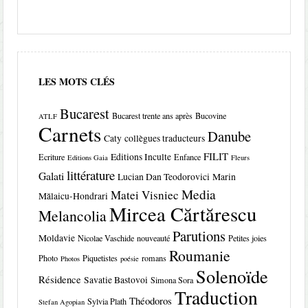
LES MOTS CLÉS
Bucarest
Bucarest trente ans après
Bucovine
ATLF
Carnets
Danube
Caty
collègues traducteurs
FILIT
Editions Inculte
Ecriture
Enfance
Editions Gaia
Fleurs
littérature
Galati
Lucian Dan Teodorovici
Marin
Media
Matei Visniec
Mălaicu-Hondrari
Mircea Cărtărescu
Melancolia
Parutions
Moldavie
Nicolae Vaschide
nouveauté
Petites joies
Roumanie
Photo
Piquetistes
romans
Photos
poésie
Solenoïde
Résidence
Savatie Bastovoi
Simona Sora
Traduction
Théodoros
Sylvia Plath
Stefan Agopian