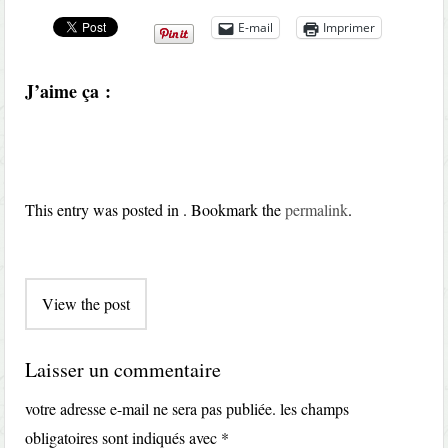
E-mail
Imprimer
J’aime ça :
This entry was posted in . Bookmark the
permalink
.
Post
View the post
navigation
Laisser un commentaire
votre adresse e-mail ne sera pas publiée.
les champs
obligatoires sont indiqués avec
*