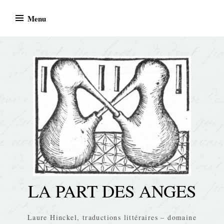
Skip
Menu
to
content
LA PART DES ANGES
Laure Hinckel, traductions littéraires – domaine