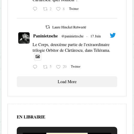
2
8
Twitter
Laure Hinckel Retweeté
Paninietzsche
@paninietzsche
·
17 Juin
Le Corps, deuxième partie de l'extraordinaire
trilogie Orbitor de Cărtărescu, dans Télérama.
5
20
Twitter
Load More
EN LIBRAIRIE