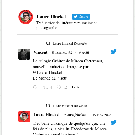
Laure Hinckel
Suivre
Traductrice de littérature roumaine et
photographe
Laure Hinckel Retweeté
Vincent
@hammett_92
·
6 Août
La trilogie Orbitor de Mircea Cărtărescu,
nouvelle traduction française par
@Laure_Hinckel
Le Monde du 7 août
4
12
Twitter
Laure Hinckel Retweeté
Laure Hinckel
@laure_hinckel
·
19 Nov 2024
Très belle chronique de quelqu'un qui, une
fois de plus, a bien lu Théodoros de Mircea
Cartarescu: quel bonheur !