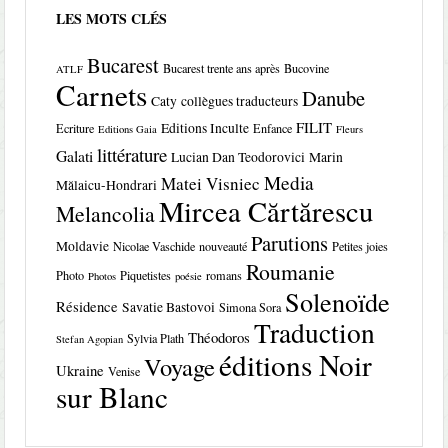
LES MOTS CLÉS
Bucarest
Bucarest trente ans après
Bucovine
ATLF
Carnets
Danube
Caty
collègues traducteurs
FILIT
Editions Inculte
Ecriture
Enfance
Editions Gaia
Fleurs
littérature
Galati
Lucian Dan Teodorovici
Marin
Media
Matei Visniec
Mălaicu-Hondrari
Mircea Cărtărescu
Melancolia
Parutions
Moldavie
Nicolae Vaschide
nouveauté
Petites joies
Roumanie
Photo
Piquetistes
romans
Photos
poésie
Solenoïde
Résidence
Savatie Bastovoi
Simona Sora
Traduction
Théodoros
Sylvia Plath
Stefan Agopian
éditions Noir
Voyage
Ukraine
Venise
sur Blanc