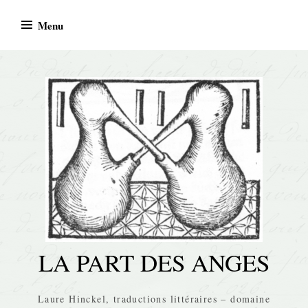
Skip
Menu
to
content
LA PART DES ANGES
Laure Hinckel, traductions littéraires – domaine