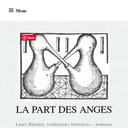
Skip
Menu
to
content
Save
LA PART DES ANGES
Laure Hinckel, traductions littéraires – domaine