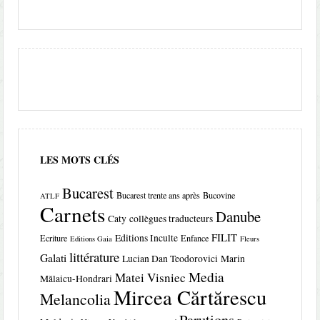
LES MOTS CLÉS
Bucarest
Bucarest trente ans après
Bucovine
ATLF
Carnets
Danube
Caty
collègues traducteurs
FILIT
Editions Inculte
Ecriture
Enfance
Editions Gaia
Fleurs
littérature
Galati
Lucian Dan Teodorovici
Marin
Media
Matei Visniec
Mălaicu-Hondrari
Mircea Cărtărescu
Melancolia