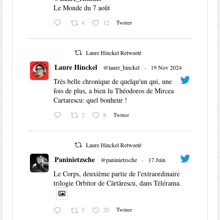
Le Monde du 7 août
4
12
Twitter
Laure Hinckel Retweeté
Laure Hinckel
@laure_hinckel
·
19 Nov 2024
Très belle chronique de quelqu'un qui, une
fois de plus, a bien lu Théodoros de Mircea
Cartarescu: quel bonheur !
2
8
Twitter
Laure Hinckel Retweeté
Paninietzsche
@paninietzsche
·
17 Juin
Le Corps, deuxième partie de l'extraordinaire
trilogie Orbitor de Cărtărescu, dans Télérama.
5
20
Twitter