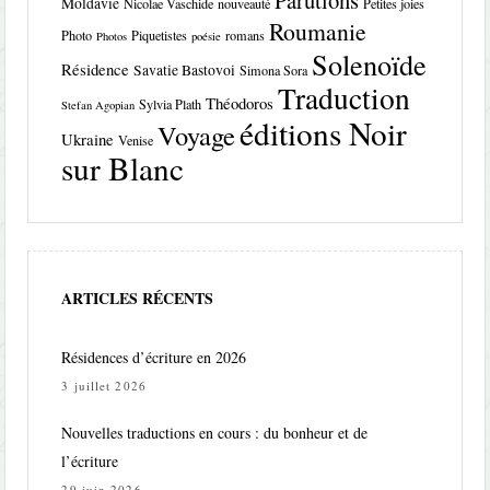
Parutions
Moldavie
Nicolae Vaschide
nouveauté
Petites joies
Roumanie
Photo
Piquetistes
romans
Photos
poésie
Solenoïde
Résidence
Savatie Bastovoi
Simona Sora
Traduction
Théodoros
Sylvia Plath
Stefan Agopian
éditions Noir
Voyage
Ukraine
Venise
sur Blanc
ARTICLES RÉCENTS
Résidences d’écriture en 2026
3 juillet 2026
Nouvelles traductions en cours : du bonheur et de
l’écriture
29 juin 2026