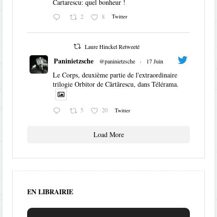
Cartarescu: quel bonheur !
2
8
Twitter
Laure Hinckel Retweeté
Paninietzsche
@paninietzsche
·
17 Juin
Le Corps, deuxième partie de l'extraordinaire
trilogie Orbitor de Cărtărescu, dans Télérama.
5
20
Twitter
Load More
EN LIBRAIRIE