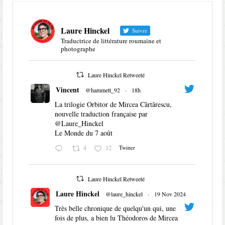
Laure Hinckel
Suivre
Traductrice de littérature roumaine et
photographe
Laure Hinckel Retweeté
Vincent
@hammett_92
·
18h
La trilogie Orbitor de Mircea Cărtărescu,
nouvelle traduction française par
@Laure_Hinckel
Le Monde du 7 août
4
12
Twitter
Laure Hinckel Retweeté
Laure Hinckel
@laure_hinckel
·
19 Nov 2024
Très belle chronique de quelqu'un qui, une
fois de plus, a bien lu Théodoros de Mircea