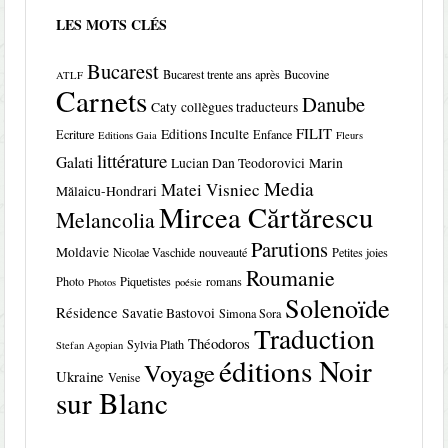
LES MOTS CLÉS
Bucarest
Bucarest trente ans après
Bucovine
ATLF
Carnets
Danube
Caty
collègues traducteurs
FILIT
Editions Inculte
Ecriture
Enfance
Editions Gaia
Fleurs
littérature
Galati
Lucian Dan Teodorovici
Marin
Media
Matei Visniec
Mălaicu-Hondrari
Mircea Cărtărescu
Melancolia
Parutions
Moldavie
Nicolae Vaschide
nouveauté
Petites joies
Roumanie
Photo
Piquetistes
romans
Photos
poésie
Solenoïde
Résidence
Savatie Bastovoi
Simona Sora
Traduction
Théodoros
Sylvia Plath
Stefan Agopian
éditions Noir
Voyage
Ukraine
Venise
sur Blanc