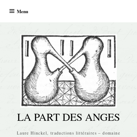
Skip
Menu
to
content
LA PART DES ANGES
Laure Hinckel, traductions littéraires – domaine