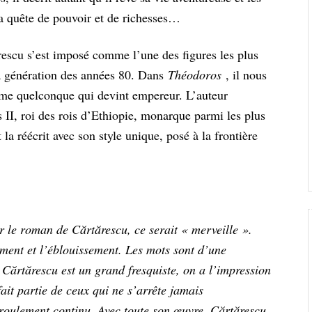
sa quête de pouvoir et de richesses…
ărescu s’est imposé comme l’une des figures les plus
 la génération des années 80. Dans
Théodoros
, il nous
mme quelconque qui devint empereur. L’auteur
II, roi des rois d’Ethiopie, monarque parmi les plus
la réécrit avec son style unique, posé à la frontière
r le roman de Cărtărescu, ce serait « merveille ».
lement et l’éblouissement. Les mots sont d’une
. Cărtărescu est un grand fresquiste, on a l’impression
it partie de ceux qui ne s’arrête jamais
n roulement continu. Avec toute son œuvre, Cărtărescu