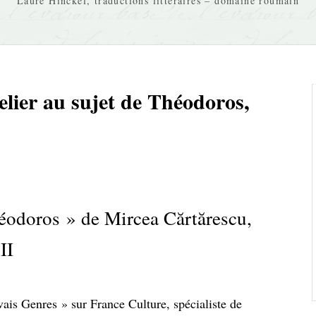
Laure Hinckel, traductions littéraires – domaine roumain
lier au sujet de Théodoros,
Théodoros » de Mircea Cărtărescu,
II
is Genres » sur France Culture, spécialiste de