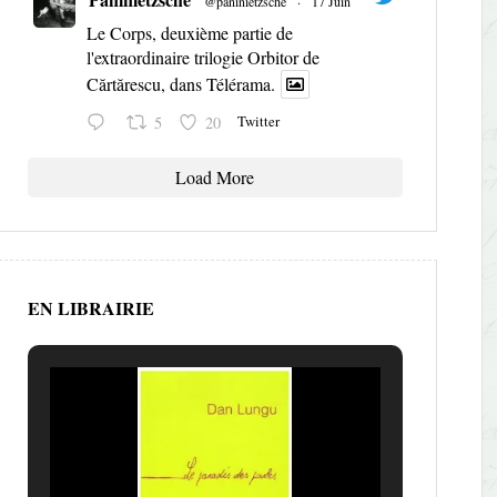
@paninietzsche
·
17 Juin
Le Corps, deuxième partie de
l'extraordinaire trilogie Orbitor de
Cărtărescu, dans Télérama.
Twitter
5
20
Load More
EN LIBRAIRIE