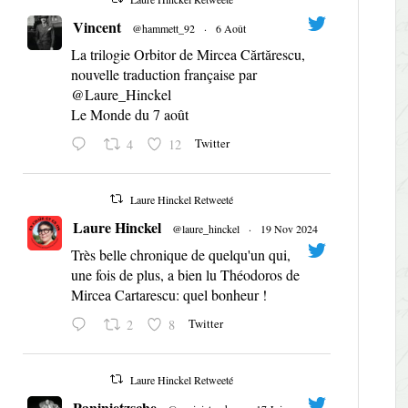
Vincent
@hammett_92
·
6 Août
La trilogie Orbitor de Mircea Cărtărescu,
nouvelle traduction française par
@Laure_Hinckel
Le Monde du 7 août
Twitter
4
12
Laure Hinckel Retweeté
Laure Hinckel
@laure_hinckel
·
19 Nov 2024
Très belle chronique de quelqu'un qui,
une fois de plus, a bien lu Théodoros de
Mircea Cartarescu: quel bonheur !
Twitter
2
8
Laure Hinckel Retweeté
Paninietzsche