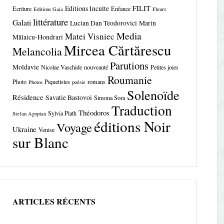
FILIT
Editions Inculte
Ecriture
Enfance
Editions Gaia
Fleurs
littérature
Galati
Lucian Dan Teodorovici
Marin
Media
Matei Visniec
Mălaicu-Hondrari
Mircea Cărtărescu
Melancolia
Parutions
Moldavie
Nicolae Vaschide
nouveauté
Petites joies
Roumanie
Photo
Piquetistes
romans
Photos
poésie
Solenoïde
Résidence
Savatie Bastovoi
Simona Sora
Traduction
Théodoros
Sylvia Plath
Stefan Agopian
éditions Noir
Voyage
Ukraine
Venise
sur Blanc
ARTICLES RÉCENTS