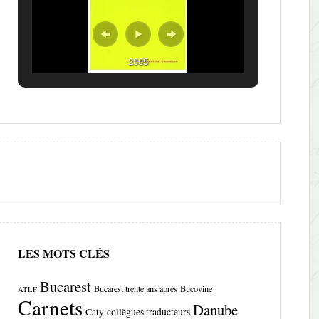
2005
LES MOTS CLÉS
Bucarest
Bucarest trente ans après
Bucovine
ATLF
Carnets
Danube
Caty
collègues traducteurs