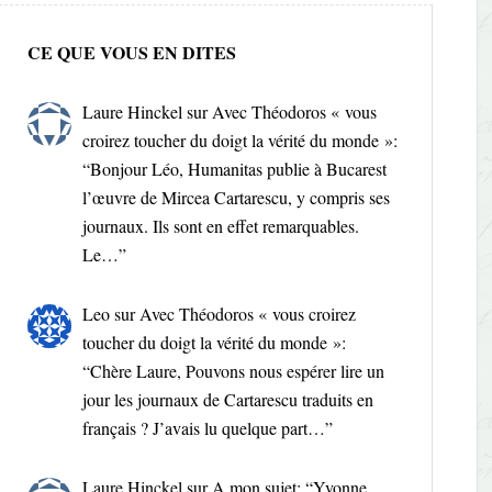
CE QUE VOUS EN DITES
Laure Hinckel
sur
Avec Théodoros « vous
croirez toucher du doigt la vérité du monde »
:
“
Bonjour Léo, Humanitas publie à Bucarest
l’œuvre de Mircea Cartarescu, y compris ses
journaux. Ils sont en effet remarquables.
Le…
”
Leo
sur
Avec Théodoros « vous croirez
toucher du doigt la vérité du monde »
:
“
Chère Laure, Pouvons nous espérer lire un
jour les journaux de Cartarescu traduits en
français ? J’avais lu quelque part…
”
Laure Hinckel
sur
A mon sujet
: “
Yvonne,