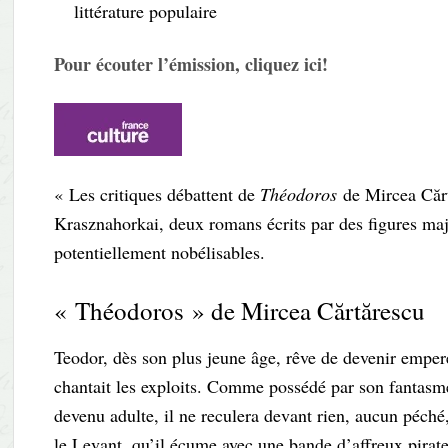
littérature populaire
Pour écouter l’émission, cliquez ici!
« Les critiques débattent de
Théodoros
de Mircea Căr
Krasznahorkai, deux romans écrits par des figures maje
potentiellement nobélisables.
« Théodoros » de Mircea Cărtărescu
Teodor, dès son plus jeune âge, rêve de devenir emper
chantait les exploits. Comme possédé par son fantasme, 
devenu adulte, il ne reculera devant rien, aucun péché
le Levant, qu’il écume avec une bande d’affreux pirates,