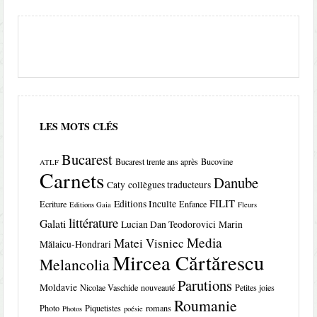
LES MOTS CLÉS
Bucarest
Bucarest trente ans après
Bucovine
ATLF
Carnets
Danube
Caty
collègues traducteurs
FILIT
Editions Inculte
Ecriture
Enfance
Editions Gaia
Fleurs
littérature
Galati
Lucian Dan Teodorovici
Marin
Media
Matei Visniec
Mălaicu-Hondrari
Mircea Cărtărescu
Melancolia
Parutions
Moldavie
Nicolae Vaschide
nouveauté
Petites joies
Roumanie
Photo
Piquetistes
romans
Photos
poésie