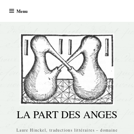
Skip
Menu
to
content
LA PART DES ANGES
Laure Hinckel, traductions littéraires – domaine