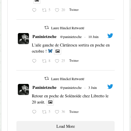
5
20
Twitter
Laure Hinckel Retweeté
Paninietzsche
@paninietzsche
·
10 Juin
L'aile gauche de Cărtărescu sortira en poche en
octobre !
8
25
Twitter
Laure Hinckel Retweeté
Paninietzsche
@paninietzsche
·
3 Juin
Retour en poche de Solénoïde chez Libretto le
20 août.
5
36
Twitter
Load More