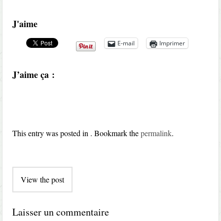
J'aime
E-mail
Imprimer
J’aime ça :
This entry was posted in . Bookmark the
permalink
.
Post
View the post
navigation
Laisser un commentaire