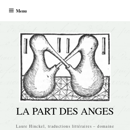
Skip
Menu
to
content
LA PART DES ANGES
Laure Hinckel, traductions littéraires – domaine