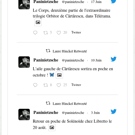
Paninietzsche
@paninietzsche
·
17 Juin
Le Corps, deuxième partie de l'extraordinaire
trilogie Orbitor de Cărtărescu, dans Télérama.
5
20
Twitter
Laure Hinckel Retweeté
Paninietzsche
@paninietzsche
·
10 Juin
L'aile gauche de Cărtărescu sortira en poche en
octobre !
8
25
Twitter
Laure Hinckel Retweeté
Paninietzsche
@paninietzsche
·
3 Juin
Retour en poche de Solénoïde chez Libretto le
20 août.