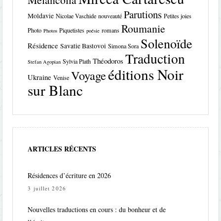
Parutions
Moldavie
Nicolae Vaschide
nouveauté
Petites joies
Roumanie
Photo
Piquetistes
romans
Photos
poésie
Solenoïde
Résidence
Savatie Bastovoi
Simona Sora
Traduction
Théodoros
Sylvia Plath
Stefan Agopian
éditions Noir
Voyage
Ukraine
Venise
sur Blanc
ARTICLES RÉCENTS
Résidences d’écriture en 2026
3 juillet 2026
Nouvelles traductions en cours : du bonheur et de