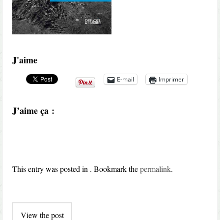
J'aime
E-mail
Imprimer
J’aime ça :
This entry was posted in . Bookmark the
permalink
.
Post
View the post
navigation