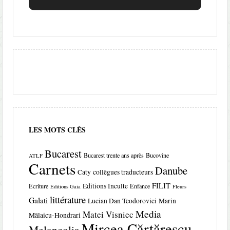
LES MOTS CLÉS
Bucarest
Bucarest trente ans après
Bucovine
ATLF
Carnets
Danube
Caty
collègues traducteurs
FILIT
Editions Inculte
Ecriture
Enfance
Editions Gaia
Fleurs
littérature
Galati
Lucian Dan Teodorovici
Marin
Media
Matei Visniec
Mălaicu-Hondrari
Mircea Cărtărescu
Melancolia